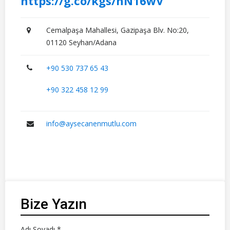
https://g.co/kgs/hN16wV
Cemalpaşa Mahallesi, Gazipaşa Blv. No:20,
01120 Seyhan/Adana
+90 530 737 65 43
+90 322 458 12 99
info@aysecanenmutlu.com
Bize Yazın
Adı Soyadı *