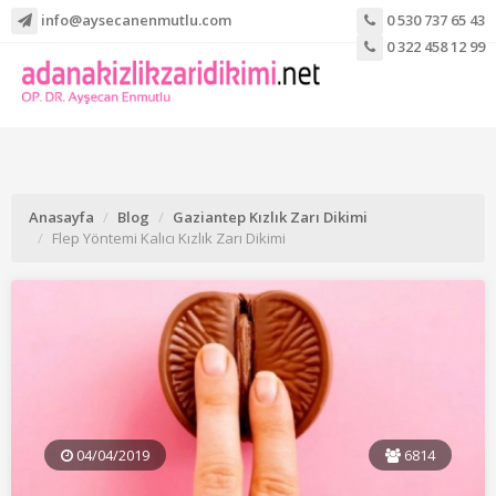
info@aysecanenmutlu.com
0 530 737 65 43
0 322 458 12 99
Anasayfa
Blog
Gaziantep Kızlık Zarı Dikimi
Flep Yöntemi Kalıcı Kızlık Zarı Dikimi
04/04/2019
6814